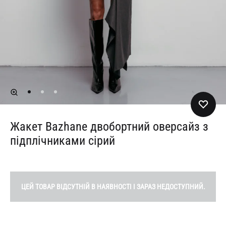
Жакет Bazhane двобортний оверсайз з
підплічниками сірий
ЦЕЙ ТОВАР ВІДСУТНІЙ В НАЯВНОСТІ І ЗАРАЗ НЕДОСТУПНИЙ.