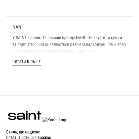
NANI
У SAINT зібрано 12 позицій бренду NANI. Це взуття та сумки
та одяг. Сторінка оновлюється разом із надходженнями, тому
актуальні моделі й розміри завжди видно тут.
Кожна річ бренду NANI — оригінал: ми працюємо лише з
ЧИТАТИ БІЛЬШЕ
оригінальними товарами, і кожна позиція проходить
перевірку перед відправленням. Розмір, склад тканини та
заміри вказані в картці конкретного товару — якщо вагаєтеся
між двома розмірами, напишіть нам, і ми підкажемо.
Доставка «Новою Поштою» по Україні займає 2–4 дні,
вартість — за тарифами оператора. Доступний самовивіз у
нашому магазині в Луцьку, проспект Волі, 8. Обміняти або
повернути товар можна протягом 14 днів з моменту покупки.
Стиль, що надихає.
Елегантність, що вражає.