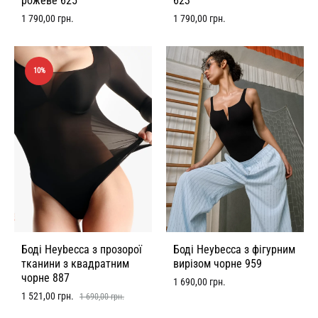
рожеве 625
623
1 790,00
грн.
1 790,00
грн.
10%
Боді Heybecca з прозорої
Боді Heybecca з фігурним
тканини з квадратним
вирізом чорне 959
чорне 887
1 690,00
грн.
1 521,00
грн.
1 690,00
грн.