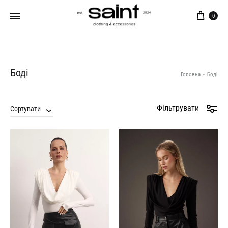
Кош
0
Боді
Головна
-
Боді
Фільтрувати
Сортувати