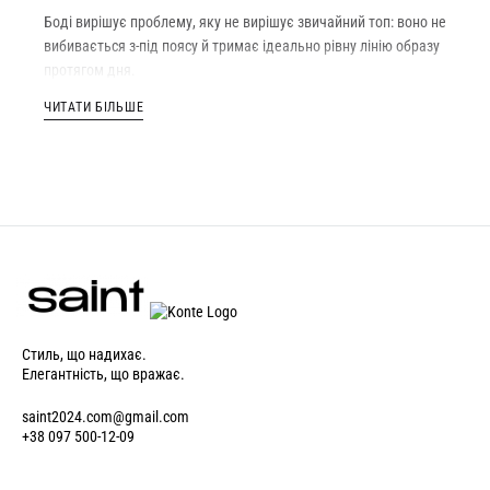
Боді вирішує проблему, яку не вирішує звичайний топ: воно не
вибивається з-під поясу й тримає ідеально рівну лінію образу
протягом дня.
Базові однотонні моделі працюють із джинсами та
ЧИТАТИ БІЛЬШЕ
костюмними штанями, мереживні й атласні — як вечірній
варіант під жакет або спідницю. Саме тому боді часто стає
тією річчю, яку носять найчастіше.
Обирайте за складом: трикотаж з еластаном добре тягнеться
й повертає форму. Періть у делікатному режимі або вручну,
застібки бажано закривати перед пранням.
Усі моделі оригінальні, доставка «Новою Поштою», обмін і
повернення протягом 14 днів.
Стиль, що надихає.
Елегантність, що вражає.
saint2024.com@gmail.com
+38 097 500-12-09