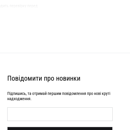
Roar
Zigzag
ходить перевірку перед
ма розмірами, напишіть нам, і ми
Ruslan Baginskiy
у нашому магазині в Луцьку,
Sabotage
Повідомити про новинки
Підпишись, та отримай першим повідомлення про нові круті
надходження.