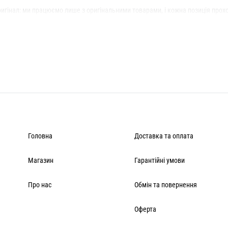
LUKAVA
MISSD
оригінал: ми працюємо лише з оригінальними товарами, і кожна позиція про
ни та заміри вказані в картці конкретного товару — якщо вагаєтеся між дво
Havry
MYxMY
і займає 2–4 дні, вартість — за тарифами оператора. Доступний самовивіз 
Malina
NANI
ернути товар можна протягом 14 днів з моменту покупки.
Головна
Доставка та оплата
Магазин
Гарантійні умови
Про нас
Обмін та повернення
Оферта