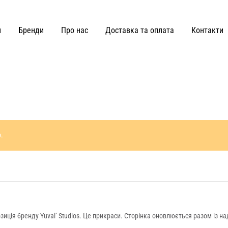
и
Бренди
Про нас
Доставка та оплата
Контакти
ВЗУТТЯ ТА СУМКИ
Joss
Malva Florea
KateLab
Miss Diamond
.
Kianti
Maricheva
Hey Becca
MATCH DENIM
Lè Charmie
marymax
LMR Paris
MOHD
зиція бренду Yuval’ Studios. Це прикраси. Сторінка оновлюється разом із 