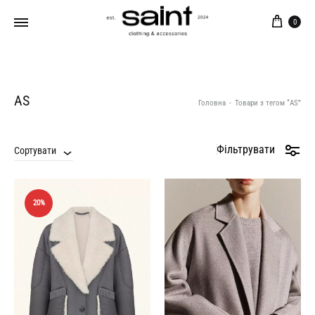
Кош
0
AS
Головна
-
Товари з тегом “AS”
Фільтрувати
Сортувати
20%