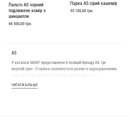
Парка AS сірий кашемір
Пальто AS чорний
подовжене комір з
55 100,00
грн.
шиншилли
66 500,00
грн.
AS
У каталозі SAINT представлено 6 позицій бренду AS. Це
верхній одяг. Сторінка оновлюється разом із надходженнями,
тому актуальні моделі й розміри завжди видно тут.
Кожна річ бренду AS — оригінал: ми працюємо лише з
ЧИТАТИ БІЛЬШЕ
оригінальними товарами, і кожна позиція проходить
перевірку перед відправленням. Розмір, склад тканини та
заміри вказані в картці конкретного товару — якщо вагаєтеся
між двома розмірами, напишіть нам, і ми підкажемо.
Доставка «Новою Поштою» по Україні займає 2–4 дні,
вартість — за тарифами оператора. Доступний самовивіз у
нашому магазині в Луцьку, проспект Волі, 8. Обміняти або