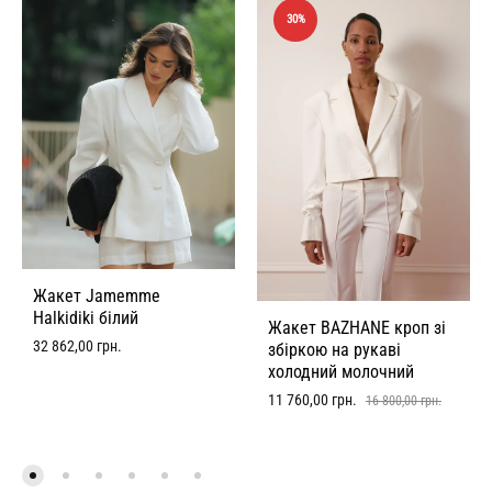
30%
Жакет Jamemme
Halkidiki білий
Жакет BAZHANE кроп зі
32 862,00
грн.
збіркою на рукаві
холодний молочний
11 760,00
грн.
16 800,00
грн.