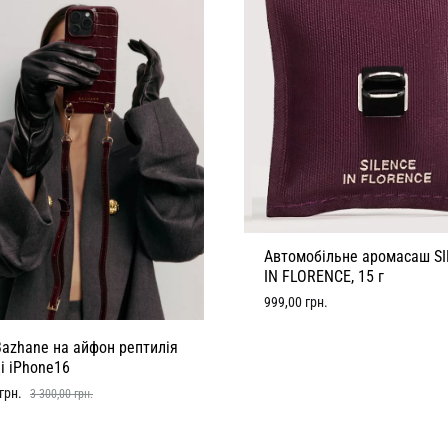
Автомобільне аромасаш S
IN FLORENCE, 15 г
999,00
грн.
azhane на айфон рептилія
і iPhone16
грн.
3 300,00
грн.