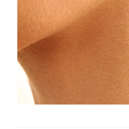
Жакети та костюми
Bustier_brand
Guzema
Світшоти та худі
Colette
IS atelier
Сорочки та блузи
Jamemme
Купальники
Лонгсліви
Боді
Светри
Футболки та топи
Шорти
Штани