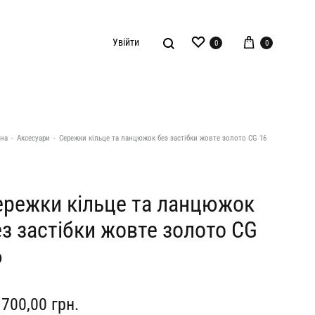
Wishlist
Кошик
Шукати
Увійти
0
0
АКСЕСУАРИ
NAZARELL!
SAINT
на
-
Аксесуари
-
Сережки кільце та ланцюжок без застібки жовте золото CG 16
HOME
O.TAJE
The Jacket
Прикраси
ережки кільце та ланцюжок
OMELIA
Shevchenko
з застібки жовте золото CG
Ремені та пояси
Kachorovska
TOTAL WHITE
6
Шарфи та хустки
Poelle
Yasen
Poetry home
Yuval’ Studios
 700,00
грн.