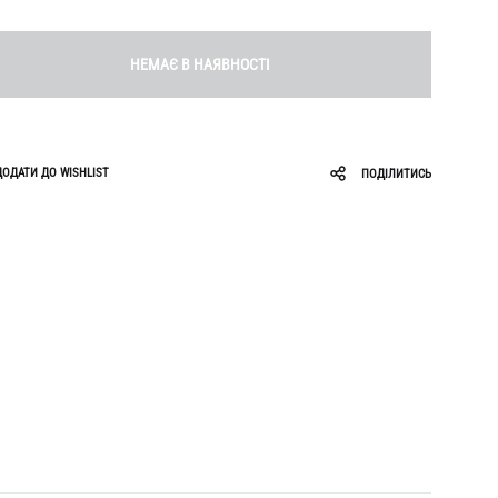
Roar
Zigzag
Ruslan Baginskiy
НЕМАЄ В НАЯВНОСТІ
Sabotage
ДОДАТИ ДО WISHLIST
ПОДІЛИТИСЬ