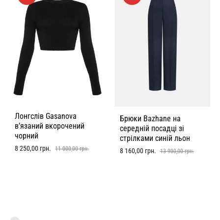
Лонгслів Gasanova
Брюки Bazhane на
в’язаний вкорочений
середній посадці зі
чорний
стрілками синій льон
8 250,00
грн.
11 000,00
грн.
8 160,00
грн.
13 900,00
грн.