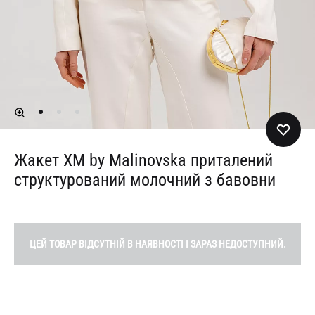
Жакет XM by Malinovska приталений
структурований молочний з бавовни
ЦЕЙ ТОВАР ВІДСУТНІЙ В НАЯВНОСТІ І ЗАРАЗ НЕДОСТУПНИЙ.