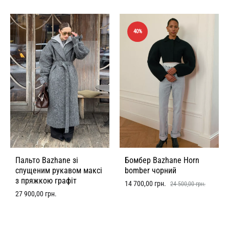
40%
Пальто Bazhane зі
Бомбер Bazhane Horn
спущеним рукавом максі
bomber чорний
з пряжкою графіт
14 700,00
грн.
24 500,00
грн.
27 900,00
грн.