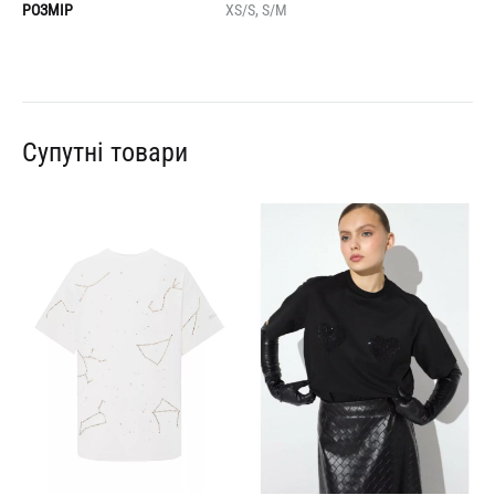
РОЗМІР
XS/S, S/M
Супутні товари