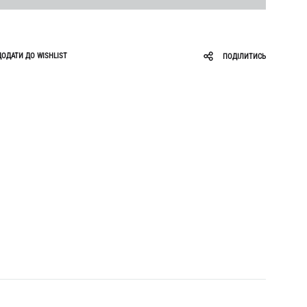
Roar
Zigzag
Ruslan Baginskiy
ДОДАТИ ДО WISHLIST
ПОДІЛИТИСЬ
Sabotage