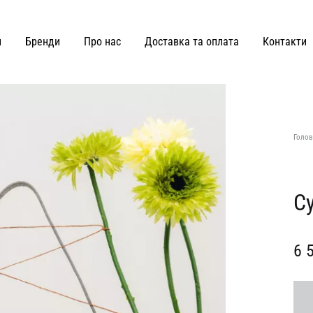
и
Бренди
Про нас
Доставка та оплата
Контакти
ВЗУТТЯ ТА СУМКИ
Joss
Malva Florea
Голов
KateLab
Miss Diamond
Kianti
Maricheva
Су
Hey Becca
MATCH DENIM
6 
Lè Charmie
marymax
LMR Paris
MOHD