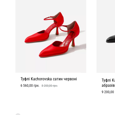
Туфлі Kachorovska сатин червоні
Туфлі K
абразів
6 560,00
грн.
8 200,00
грн.
9 200,00