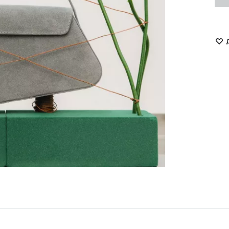
LUKAVA
MISSD
Havry
MYxMY
Malina
NANI