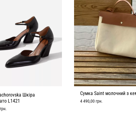
Сумка Saint молочний з ке
achorovska Шкіра
ато L1421
4 490,00
грн.
грн.