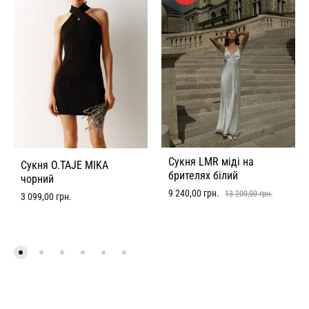
Сукня LMR міді на
Сукня O.TAJE MIKA
брителях білий
чорний
9 240,00
грн.
13 200,00
грн.
3 099,00
грн.