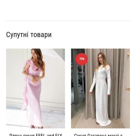
Супутні товари
70%
Лляна сукня FEEL and FLY
Сукня Gasanova максі з