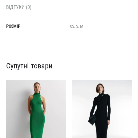
ВІДГУКИ (0)
РОЗМІР
XS, S, M
Супутні товари