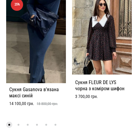
25%
Сукня FLEUR DE LYS
чорна з коміром шифон
Сукня Gasanova в’язана
максі синій
3 700,00
грн.
14 100,00
грн.
18 800,00
грн.