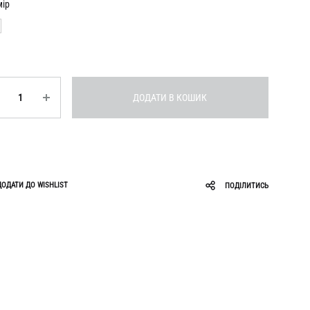
Roar
Zigzag
мір
Ruslan Baginskiy
Sabotage
ькість
ДОДАТИ В КОШИК
ДОДАТИ ДО WISHLIST
ПОДІЛИТИСЬ