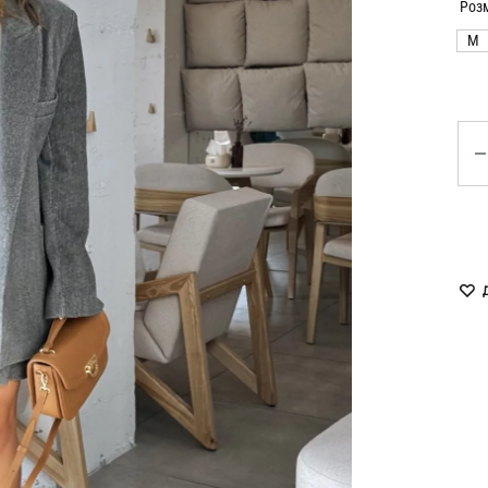
LUKAVA
MISSD
Роз
M
Havry
MYxMY
Malina
NANI
Кіл