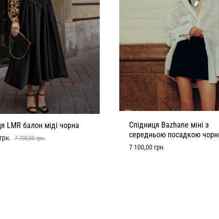
Спідниця Bazhane міні з
я LMR балон міді чорна
середньою посадкою чорн
грн.
7 700,00
грн.
7 100,00
грн.