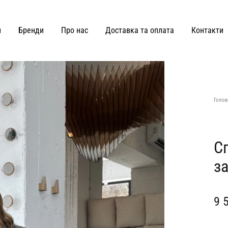
и
Бренди
Про нас
Доставка та оплата
Контакти
ВЗУТТЯ ТА СУМКИ
Joss
Malva Florea
Голов
KateLab
Miss Diamond
Kianti
Maricheva
С
за
Hey Becca
MATCH DENIM
Lè Charmie
marymax
9 
LMR Paris
MOHD