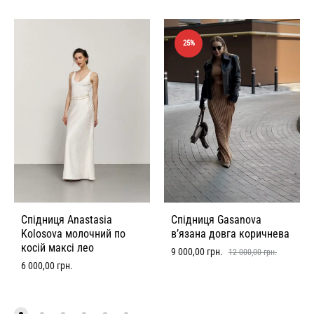
25%
Спідниця Anastasia
Спідниця Gasanova
Kolosova молочний по
в’язана довга коричнева
косій максі лео
9 000,00
грн.
12 000,00
грн.
6 000,00
грн.