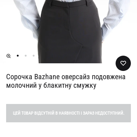
Сорочка Bazhane оверсайз подовжена
молочний у блакитну смужку
ЦЕЙ ТОВАР ВІДСУТНІЙ В НАЯВНОСТІ І ЗАРАЗ НЕДОСТУПНИЙ.