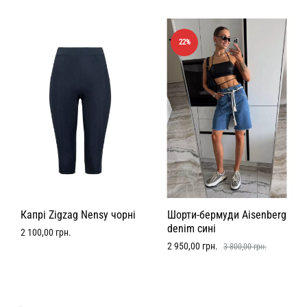
22%
Капрі Zigzag Nensy чорні
Шорти-бермуди Aisenberg
denim сині
2 100,00
грн.
2 950,00
грн.
3 800,00
грн.