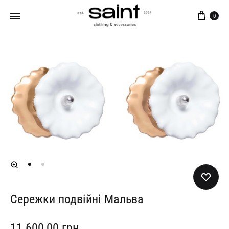
Кош
0
Сережки подвійні Мальва
11 600,00
грн.