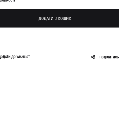
наявності
Roar
Zigzag
Ruslan Baginskiy
ДОДАТИ В КОШИК
Sabotage
ДОДАТИ ДО WISHLIST
ПОДІЛИТИСЬ