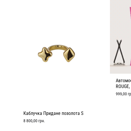
Автомо
ROUGE, 
999,00
г
Каблучка Придане позолота S
8 800,00
грн.