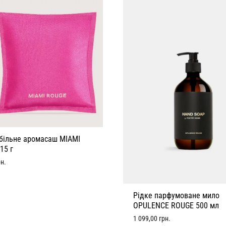
більне аромасаш MIAMI
15 г
рн.
Рідке парфумоване мило
OPULENCE ROUGE 500 мл
1 099,00
грн.