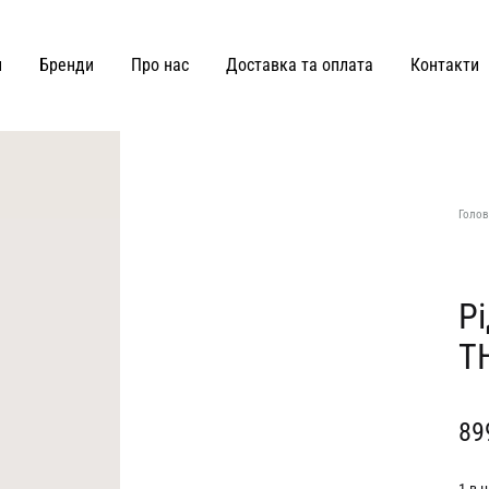
и
Бренди
Про нас
Доставка та оплата
Контакти
ВЗУТТЯ ТА СУМКИ
Joss
Malva Florea
Голов
KateLab
Miss Diamond
Kianti
Maricheva
Р
T
Hey Becca
MATCH DENIM
Lè Charmie
marymax
89
LMR Paris
MOHD