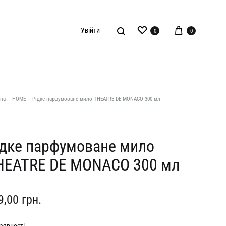
Wishlist
Кошик
Шукати
Увійти
0
0
АКСЕСУАРИ
NAZARELL!
SAINT
на
-
HOME
-
Рідке парфумоване мило THEATRE DE MONACO 300 мл
HOME
O.TAJE
The Jacket
Прикраси
ідке парфумоване мило
OMELIA
Shevchenko
HEATRE DE MONACO 300 мл
Ремені та пояси
Kachorovska
TOTAL WHITE
Шарфи та хустки
Poelle
Yasen
9,00
грн.
Poetry home
Yuval’ Studios