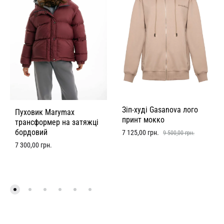
Зіп-худі Gasanova лого
Пуховик Marymax
принт мокко
трансформер на затяжці
бордовий
7 125,00
грн.
9 500,00
грн.
7 300,00
грн.