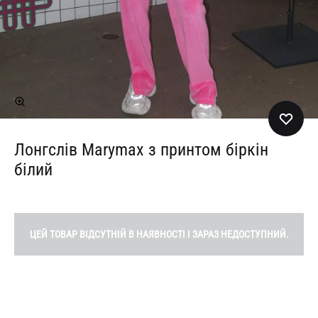
Лонгслів Marymax з принтом біркін
білий
ЦЕЙ ТОВАР ВІДСУТНІЙ В НАЯВНОСТІ І ЗАРАЗ НЕДОСТУПНИЙ.