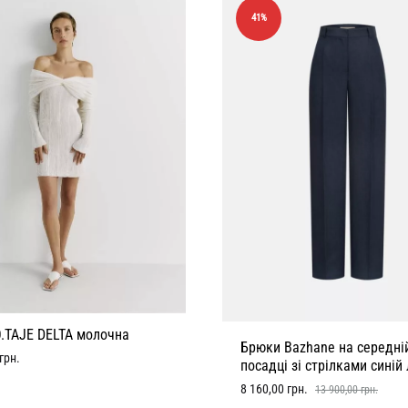
41%
O.TAJE DELTA молочна
Брюки Bazhane на середні
грн.
посадці зі стрілками синій
8 160,00
грн.
13 900,00
грн.