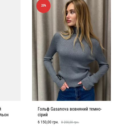
25%
й
Гольф Gasanova вовняний темно-
 льон
сірий
6 150,00
грн.
8 200,00
грн.