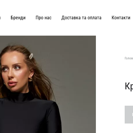
и
Бренди
Про нас
Доставка та оплата
Контакти
ВЗУТТЯ ТА СУМКИ
Joss
Malva Florea
Голов
KateLab
Miss Diamond
Kianti
Maricheva
К
Hey Becca
MATCH DENIM
Lè Charmie
marymax
LMR Paris
MOHD