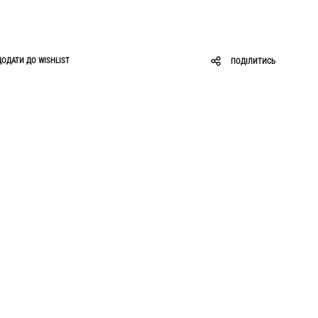
Roar
Zigzag
Ruslan Baginskiy
ДОДАТИ ДО WISHLIST
ПОДІЛИТИСЬ
Sabotage