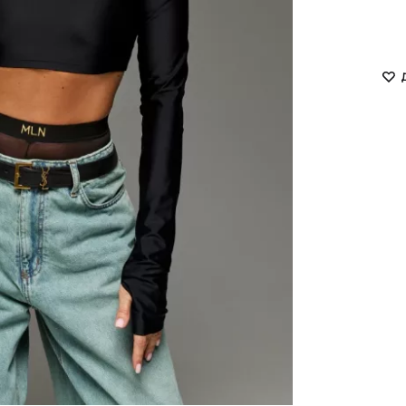
LUKAVA
MISSD
Havry
MYxMY
Malina
NANI