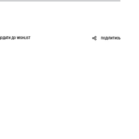
Roar
Zigzag
Ruslan Baginskiy
Sabotage
ДОДАТИ ДО WISHLIST
ПОДІЛИТИСЬ