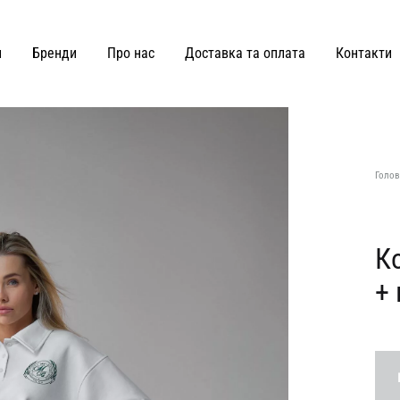
и
Бренди
Про нас
Доставка та оплата
Контакти
ВЗУТТЯ ТА СУМКИ
Joss
Malva Florea
Голов
KateLab
Miss Diamond
Kianti
Maricheva
К
+
Hey Becca
MATCH DENIM
Lè Charmie
marymax
LMR Paris
MOHD