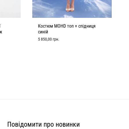
ї
Костюм MOHD топ + спідниця
нж
синій
5 850,00
грн.
Повідомити про новинки