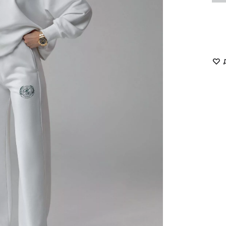
LUKAVA
MISSD
Havry
MYxMY
Malina
NANI