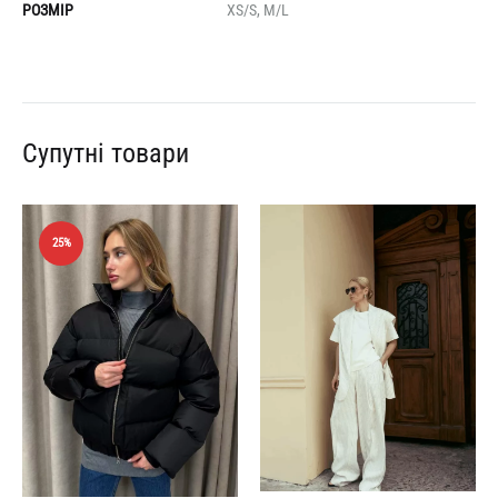
РОЗМІР
XS/S, M/L
Супутні товари
25%