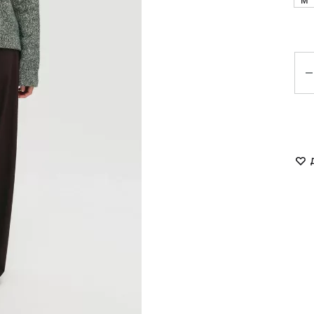
M
LUKAVA
MISSD
Havry
MYxMY
Кіл
Malina
NANI