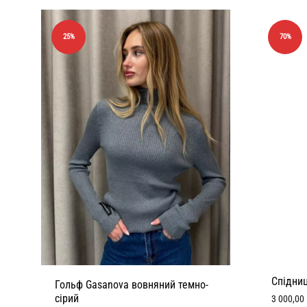
25%
70%
Спідни
Гольф Gasanova вовняний темно-
сірий
3 000,00