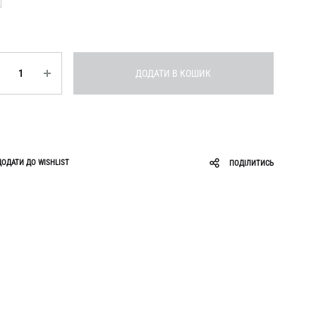
Roar
Zigzag
Ruslan Baginskiy
ькість
Sabotage
ДОДАТИ В КОШИК
ДОДАТИ ДО WISHLIST
ПОДІЛИТИСЬ