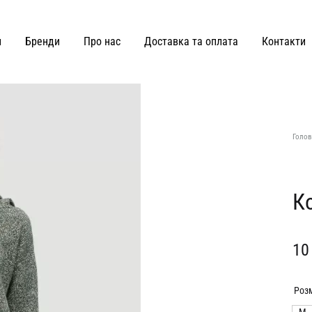
и
Бренди
Про нас
Доставка та оплата
Контакти
ВЗУТТЯ ТА СУМКИ
Joss
Malva Florea
Голов
KateLab
Miss Diamond
Kianti
Maricheva
К
Hey Becca
MATCH DENIM
10
Lè Charmie
marymax
LMR Paris
MOHD
Роз