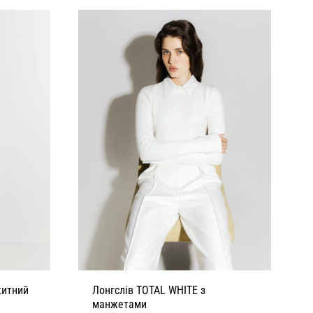
китний
Лонгслів TOTAL WHITE з
манжетами