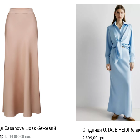
ця Gasanova шовк бежевий
Спідниця O.TAJE HEIDI бла
грн.
10 000,00
грн.
2 899,00
грн.