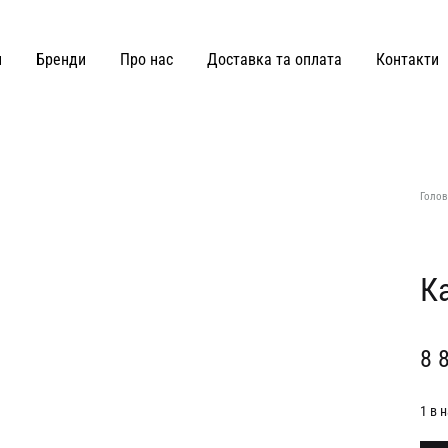
и
Бренди
Про нас
Доставка та оплата
Контакти
ВЗУТТЯ ТА СУМКИ
Joss
Malva Florea
Голов
KateLab
Miss Diamond
Kianti
Maricheva
К
Hey Becca
MATCH DENIM
8 
Lè Charmie
marymax
LMR Paris
MOHD
1 в 