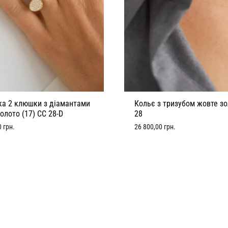
Кольє з тризубом жовте зо
ка 2 клюшки з діамантами
28
олото (17) CC 28-D
26 800,00
грн.
0
грн.