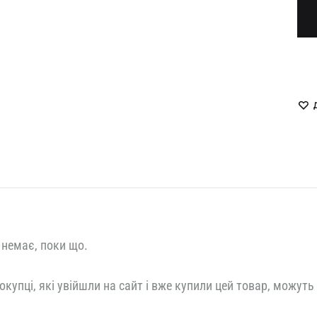
LUKAVA
MISSD
Havry
MYxMY
Malina
NANI
 немає, поки що.
окупці, які увійшли на сайт і вже купили цей товар, можуть