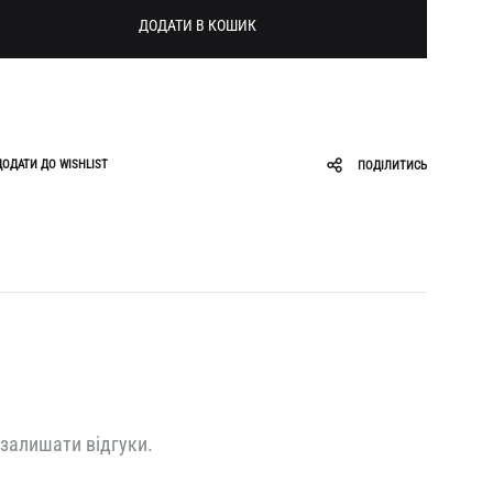
Roar
Zigzag
ДОДАТИ В КОШИК
Ruslan Baginskiy
Sabotage
ДОДАТИ ДО WISHLIST
ПОДІЛИТИСЬ
 залишати відгуки.