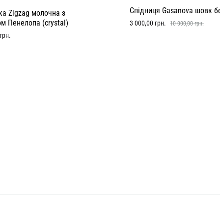
Спідниця Gasanova шовк 
а Zigzag молочна з
м Пенелопа (crystal)
3 000,00
грн.
10 000,00
грн.
грн.