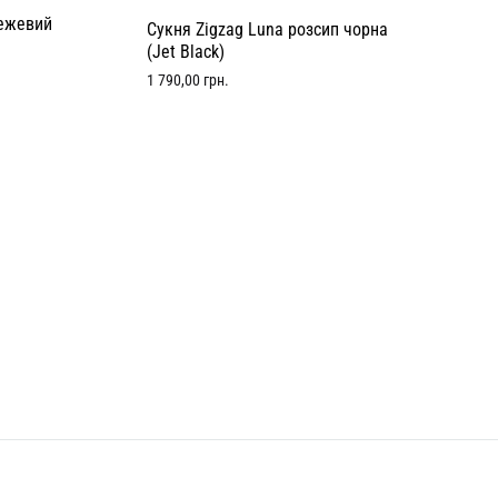
бежевий
Сукня Zigzag Luna розсип чорна
(Jet Black)
1 790,00
грн.