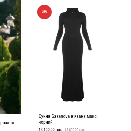
25%
Сукня Gasanova в’язана максі
чорний
 рожеві
14 100,00
грн.
18 800,00
грн.