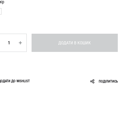
Roar
Zigzag
мір
Ruslan Baginskiy
Sabotage
ькість
ДОДАТИ В КОШИК
ДОДАТИ ДО WISHLIST
ПОДІЛИТИСЬ