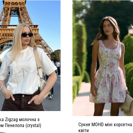
а Zigzag молочна з
Сукня MOHD міні корсетна
м Пенелопа (crystal)
квіти