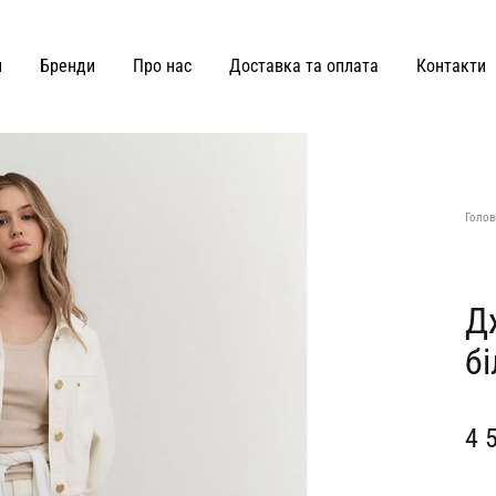
и
Бренди
Про нас
Доставка та оплата
Контакти
ВЗУТТЯ ТА СУМКИ
Joss
Malva Florea
Голов
KateLab
Miss Diamond
Kianti
Maricheva
Д
бі
Hey Becca
MATCH DENIM
Lè Charmie
marymax
4 
LMR Paris
MOHD