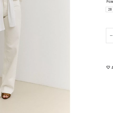
LUKAVA
MISSD
Роз
28
Havry
MYxMY
Malina
NANI
Кіл