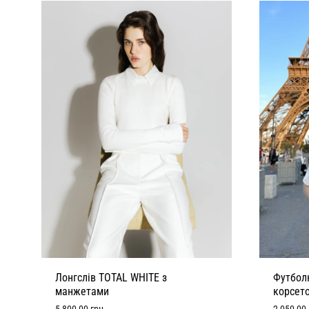
Лонгслів TOTAL WHITE з
Футболк
манжетами
корсето