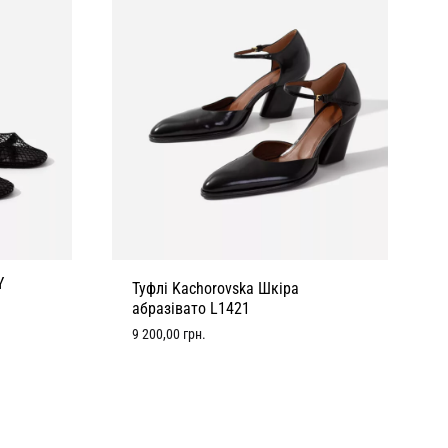
Y
Туфлі Kachorovska Шкіра
абразівато L1421
9 200,00
грн.