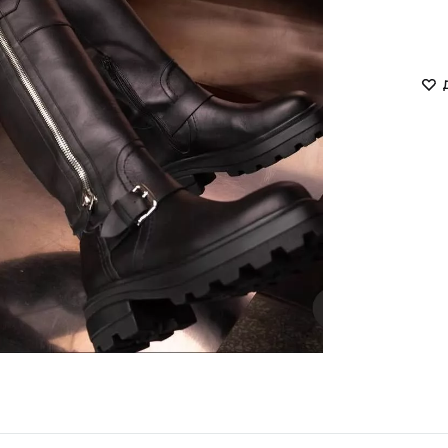
LUKAVA
MISSD
Havry
MYxMY
Malina
NANI