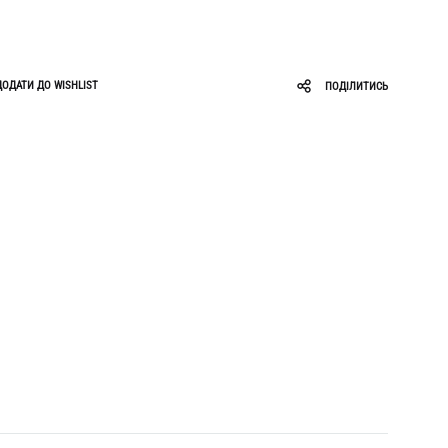
Roar
Zigzag
Ruslan Baginskiy
ДОДАТИ ДО WISHLIST
ПОДІЛИТИСЬ
Sabotage