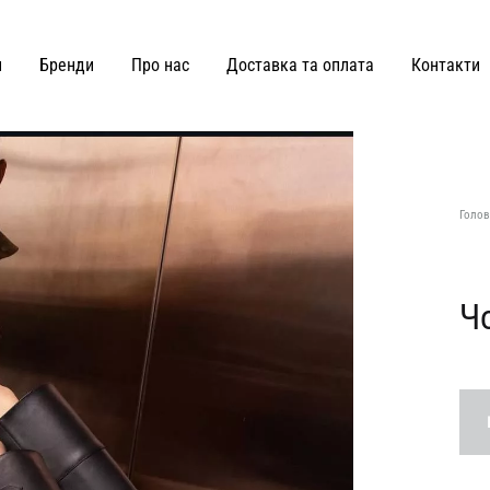
и
Бренди
Про нас
Доставка та оплата
Контакти
ВЗУТТЯ ТА СУМКИ
Joss
Malva Florea
Голов
KateLab
Miss Diamond
Kianti
Maricheva
Чо
Hey Becca
MATCH DENIM
Lè Charmie
marymax
LMR Paris
MOHD