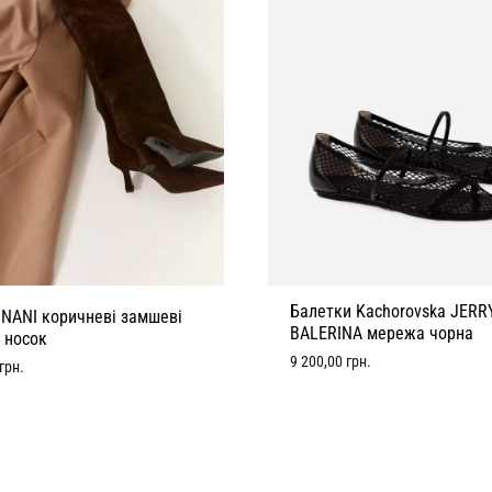
Балетки Kachorovska JERR
 NANI коричневі замшеві
BALERINA мережа чорна
 носок
9 200,00
грн.
грн.