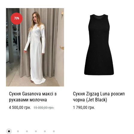
70%
Сукня Gasanova максі з
Сукня Zigzag Luna розсип
рукавами молочна
чорна (Jet Black)
4 500,00
грн.
1 790,00
грн.
15 000,00
грн.