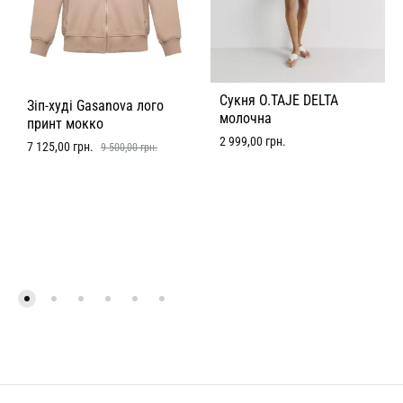
Сукня O.TAJE DELTA
Зіп-худі Gasanova лого
молочна
принт мокко
2 999,00
грн.
7 125,00
грн.
9 500,00
грн.