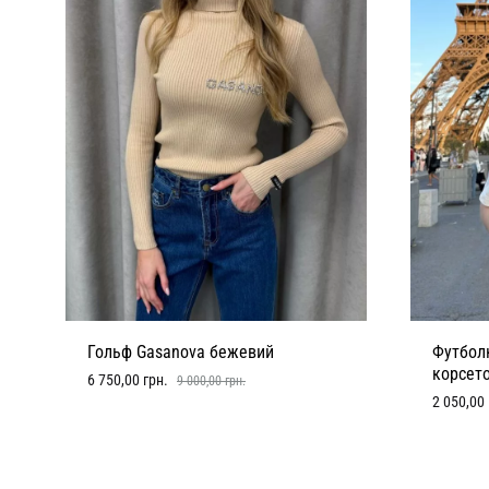
Гольф Gasanova бежевий
Футболк
корсето
6 750,00
грн.
9 000,00
грн.
2 050,00