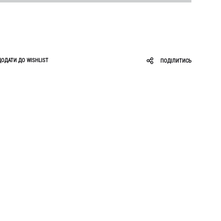
Roar
Zigzag
Ruslan Baginskiy
Sabotage
ДОДАТИ ДО WISHLIST
ПОДІЛИТИСЬ