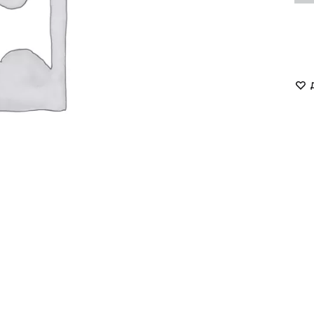
LUKAVA
MISSD
Havry
MYxMY
Malina
NANI