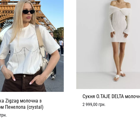
Сукня O.TAJE DELTA молоч
а Zigzag молочна з
2 999,00
грн.
м Пенелопа (crystal)
грн.