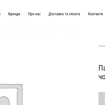
и
Бренди
Про нас
Доставка та оплата
Контакти
ВЗУТТЯ ТА СУМКИ
Joss
Malva Florea
Голов
KateLab
Miss Diamond
Kianti
Maricheva
П
ч
Hey Becca
MATCH DENIM
Lè Charmie
marymax
LMR Paris
MOHD