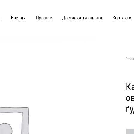
и
Бренди
Про нас
Доставка та оплата
Контакти
ВЗУТТЯ ТА СУМКИ
Joss
Malva Florea
Голов
KateLab
Miss Diamond
Kianti
Maricheva
К
о
Hey Becca
MATCH DENIM
ґ
Lè Charmie
marymax
LMR Paris
MOHD