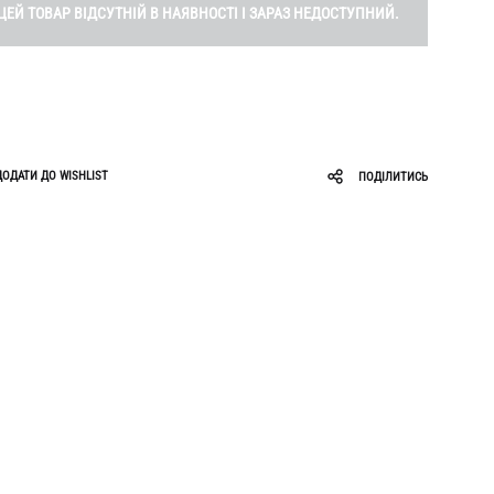
Roar
Zigzag
ЦЕЙ ТОВАР ВІДСУТНІЙ В НАЯВНОСТІ І ЗАРАЗ НЕДОСТУПНИЙ.
Ruslan Baginskiy
Sabotage
ДОДАТИ ДО WISHLIST
ПОДІЛИТИСЬ