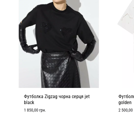
Футболка Zigzag чорна серця jet
Футболк
black
golden
1 850,00
грн.
2 500,00