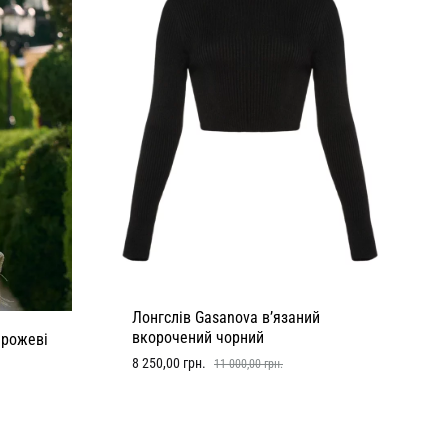
Лонгслів Gasanova в’язаний
вкорочений чорний
 рожеві
8 250,00
грн.
11 000,00
грн.