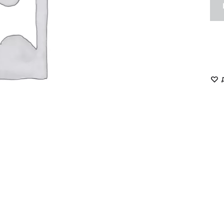
LUKAVA
MISSD
Havry
MYxMY
Malina
NANI