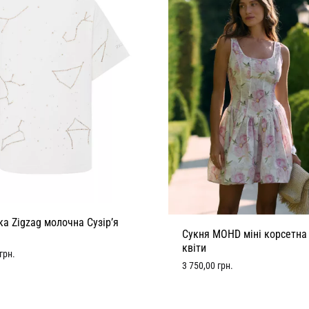
а Zigzag молочна Сузір’я
Сукня MOHD міні корсетна
квіти
грн.
3 750,00
грн.