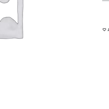
LUKAVA
MISSD
Havry
MYxMY
Malina
NANI