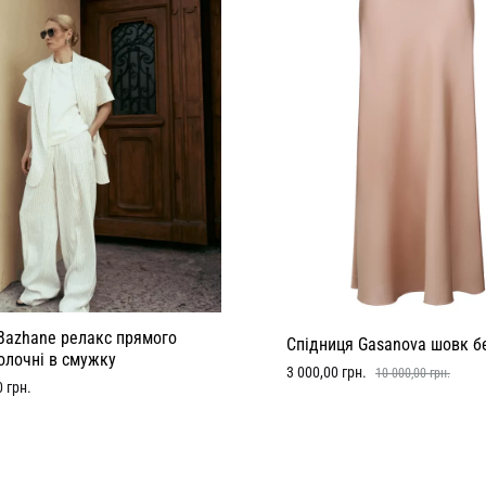
Bazhane релакс прямого
Спідниця Gasanova шовк 
олочні в смужку
3 000,00
грн.
10 000,00
грн.
0
грн.