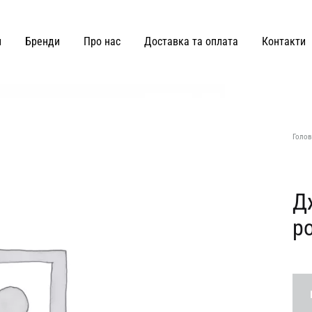
и
Бренди
Про нас
Доставка та оплата
Контакти
ВЗУТТЯ ТА СУМКИ
Joss
Malva Florea
Голов
KateLab
Miss Diamond
Kianti
Maricheva
Д
ро
Hey Becca
MATCH DENIM
Lè Charmie
marymax
LMR Paris
MOHD