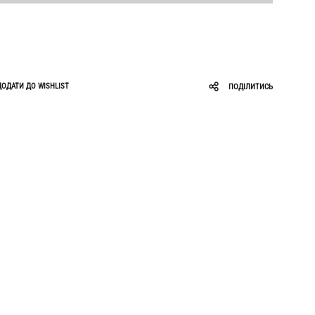
Roar
Zigzag
Ruslan Baginskiy
Sabotage
ДОДАТИ ДО WISHLIST
ПОДІЛИТИСЬ