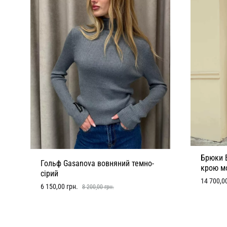
Брюки 
Гольф Gasanova вовняний темно-
крою м
сірий
14 700,0
6 150,00
грн.
8 200,00
грн.