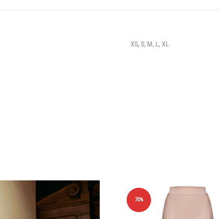
XS, S, M, L, XL
70%